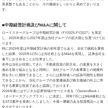
長基盤でもあることから、その価値をしっかりと高めてまいりま
す。
■中期経営計画及びM&Aに関して
ロードスターグループは中期経営計画（FY2025-FY2027）を策定
し、2025年度から2027年度は当社グループの拡大期と位置づけてお
ります。
特に2025年度は中期経営計画の初年度でもあり、全社で挑戦を重視
した結果、2025年12月には当社初となるM&Aを実現し、証券会社を
傘下におさめることが出来ました。
本件は当社が目指してきた「不動産投資の民主化」の進展を大きく
進める取り組みとなると同時に、当社グループの各事業との相乗作
用を大いに期待できること、さらには新領域への拡張可能性も期待
できることから、当社グループの企業価値及び株主価値の向上に寄
与する重要な投資であると認識しております。
2026年春にはデジタル証券領域のサービス名を『OwnersBook＋
（オーナーズブックプラス）』に決定し、同年7月にはM&A後初とな
るSTO案件を発表いたしました。今後一層魅力ある投資商品へと進
化させてまいります。