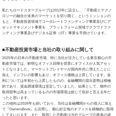
私たちロードスターグループは2012年に設立し、「不動産とテクノ
ロジーの融合が未来のマーケットを切り開く」というミッションの
もと、不動産投資領域でコーポレートファンディング事業並びにア
セットマネジメント事業を、プラットフォーム領域でクラウドファ
ンディング事業及びデジタル証券（ST）事業を手掛けています。
■不動産投資市場と当社の取り組みに関して
2025年の日本の不動産市場、特に当社が注力している東京都心の不
動産市場では、鮮明なオフィス回帰を背景にオフィスが人気アセッ
トとなりました。マーケットプレイヤーが国内外共に増えたことに
加え、インフレの影響もあり、オフィス価格は上昇しています。金
利については年初から上昇したものの、金融機関の貸出姿勢は積極
的であり、資金調達環境は安定していました。結果として、物件の
取得競争は高まっているものの市場環境は総じて良好と言える年だ
ったと思います。
この傾向は2026年も続いており、当社は金融機関からの借入に加え
て『OwnersBook』も活用し、都心好立地のオフィスを積極的に取得
してまいります。また、取得した不動産は当社グループの将来の成