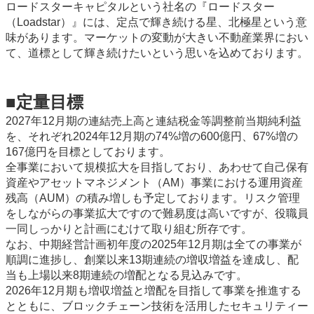
ロードスターキャピタルという社名の『ロードスター
（Loadstar）』には、定点で輝き続ける星、北極星という意
味があります。マーケットの変動が大きい不動産業界におい
て、道標として輝き続けたいという思いを込めております。
■定量目標
2027年12月期の連結売上高と連結税金等調整前当期純利益
を、それぞれ2024年12月期の74%増の600億円、67%増の
167億円を目標としております。
全事業において規模拡大を目指しており、あわせて自己保有
資産やアセットマネジメント（AM）事業における運用資産
残高（AUM）の積み増しも予定しております。リスク管理
をしながらの事業拡大ですので難易度は高いですが、役職員
一同しっかりと計画にむけて取り組む所存です。
なお、中期経営計画初年度の2025年12月期は全ての事業が
順調に進捗し、創業以来13期連続の増収増益を達成し、配
当も上場以来8期連続の増配となる見込みです。
2026年12月期も増収増益と増配を目指して事業を推進する
とともに、ブロックチェーン技術を活用したセキュリティー