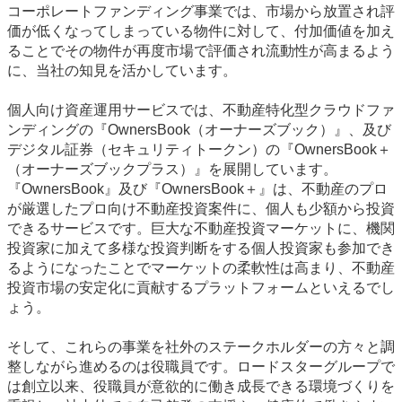
コーポレートファンディング事業では、市場から放置され評
価が低くなってしまっている物件に対して、付加価値を加え
ることでその物件が再度市場で評価され流動性が高まるよう
に、当社の知見を活かしています。
個人向け資産運用サービスでは、不動産特化型クラウドファ
ンディングの『OwnersBook（オーナーズブック）』、及び
デジタル証券（セキュリティトークン）の『OwnersBook＋
（オーナーズブックプラス）』を展開しています。
『OwnersBook』及び『OwnersBook＋』は、不動産のプロ
が厳選したプロ向け不動産投資案件に、個人も少額から投資
できるサービスです。巨大な不動産投資マーケットに、機関
投資家に加えて多様な投資判断をする個人投資家も参加でき
るようになったことでマーケットの柔軟性は高まり、不動産
投資市場の安定化に貢献するプラットフォームといえるでし
ょう。
そして、これらの事業を社外のステークホルダーの方々と調
整しながら進めるのは役職員です。ロードスターグループで
は創立以来、役職員が意欲的に働き成長できる環境づくりを