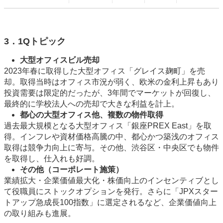
3．1Qトピック
大型オフィスビル売却
2023年春に取得した大型オフィス「グレイス麹町」を売
却。取得当時はオフィス市況が弱く、欧米の金利上昇もあり
投資需要は限定的だったが、3年間でマーケットが回復し、
最終的に学校法人への売却で大きな利益を計上。
都心の大型オフィス他、複数の物件取得
過去最大規模となる大型オフィス「銀座PREX East」を取
得。インフレや資材価格高騰の中、都心かつ築浅のオフィス
取得は競争力向上に寄与。その他、渋谷区・中央区でも物件
を取得し、仕入れも好調。
その他（コーポレート施策）
業績拡大・企業価値最大化・株価向上のインセンティブとし
て役職員にストックオプションを発行。さらに「JPXスター
トアップ急成長100指数」に選定されるなど、企業価値向上
の取り組みも進展。