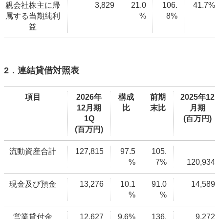
親会社株主に帰
3,829
21.0
106.
41.7%
属する当期純利
%
8%
益
2．連結貸借対照表
項目
2026年
構成
前期
2025年12
12月期
比
末比
月期
1Q
(百万円)
(百万円)
流動資産合計
127,815
97.5
105.
%
7%
120,934
現金及び預金
13,276
10.1
91.0
14,589
%
%
営業貸付金
12,627
9.6%
136.
9,272