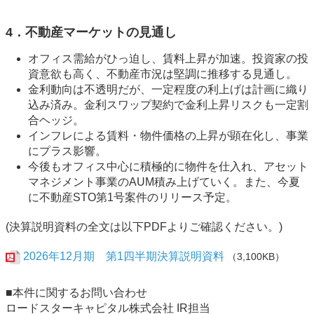
4．不動産マーケットの見通し
オフィス需給がひっ迫し、賃料上昇が加速。投資家の投
資意欲も高く、不動産市況は堅調に推移する見通し。
金利動向は不透明だが、一定程度の利上げは計画に織り
込み済み。金利スワップ契約で金利上昇リスクも一定割
合ヘッジ。
インフレによる賃料・物件価格の上昇が顕在化し、事業
にプラス影響。
今後もオフィス中心に積極的に物件を仕入れ、アセット
マネジメント事業のAUM積み上げていく。また、今夏
に不動産STO第1号案件のリリース予定。
(決算説明資料の全文は以下PDFよりご確認ください。)
2026年12月期 第1四半期決算説明資料
（3,100KB）
■本件に関するお問い合わせ
ロードスターキャピタル株式会社 IR担当