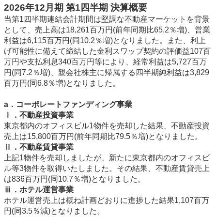
2026年12月期 第1四半期 決算概要
当第1四半期連結会計期間は堅調な不動産マーケットを背景
として、売上高は18,261百万円(前年同期比65.2％増)、営業
利益は6,115百万円(同10.2％増)となりました。また、利上
げ可能性に備えて締結した金利スワップ契約の評価益107百
万円や支払利息340百万円等により、経常利益は5,727百万
円(同7.2％増)、親会社株主に帰属する四半期純利益は3,829
百万円(同6.8％増)となりました。
a．コーポレートファンディング事業
ⅰ．不動産投資事業
東京都内のオフィスビル1物件を売却した結果、不動産投資
売上は15,800百万円(前年同期比79.5％増)となりました。
ⅱ．不動産賃貸事業
上記1物件を売却しましたが、新たに東京都内のオフィスビ
ル等3物件を取得いたしました。その結果、不動産賃貸売上
は836百万円(同10.7％増)となりました。
ⅲ．ホテル運営事業
ホテル運営売上は概ね計画どおりに進捗した結果1,107百万
円(同3.5％減)となりました。