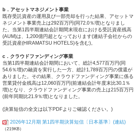
b．アセットマネジメント事業
既存受託資産の運用及び一部売却を行った結果、アセットマ
ネジメント事業売上は292百万円(同72.0％増)となりまし
た。当第1四半期連結会計期間末現在における受託資産残高
(AUM)は、1,200億円超となっております(連結子会社からの
受託資産(HIRAMATSU HOTELS)を含む)。
c．クラウドファンディング事業
当第1四半期連結会計期間において、総計4,577百万円(同
54.6％増)の融資を実行した一方、総計1,789百万円の償還が
ありました。その結果、クラウドファンディング事業に係る
営業貸付金残高は12,060百万円(前連結会計年度末比30.1％
増)となり、クラウドファンディング事業の売上は215百万円
(前年同期比21.9％増)となりました。
(決算短信の全文は以下PDFよりご確認ください。)
2026年12月期 第1四半期決算短信〔日本基準〕(連結)
（219KB）