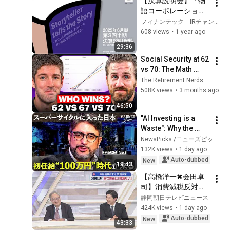
【決算説明会】「物
語コーポレーショ
ン」/ 2025年６月期
フィナンテック IRチャンネル
第３四半期決算説明
608 views
•
1 year ago
会
29:36
Social Security at 62 
vs 70: The Math 
Everyone Gets 
The Retirement Nerds
Wrong
508K views
•
3 months ago
46:50
"AI Investing is a 
Waste": Why the 
Semiconductor 
NewsPicks /ニューズピックス
Market Mirrors the 
132K views
•
1 day ago
IT Bubble / What is 
Auto-dubbed
New
19:43
the "Mega...
【高橋洋一✖会田卓
司】消費減税反対論
をぶった斬る！「財
静岡朝日テレビニュース
源ない」を完全論破
424K views
•
1 day ago
「そもそも取りす
Auto-dubbed
New
43:33
ぎ」地上波でそれ言