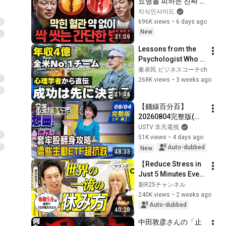
뇨병을 피하는 진짜 
방법ㅣ지식인초대석 
지식인사이드
EP.156 (이승훈 교수 
696K views
•
6 days ago
2부)
New
31:09
Lessons from the 
Psychologist Who 
Built a #1 Team in 
秦卓民 ビジネスコーチch
the US: Why 
268K views
•
3 weeks ago
Successful People 
41:44
Are Convinced ...
【錢線百分百】
20260804完整版(中
集)《買在山頂要急賣
USTV 非凡電視
嗎?套牢股翻身攻略! 
51K views
•
4 days ago
跌深股要V轉了嗎? 
Auto-dubbed
New
48:33
揭!熱門股買賣攻略》
【Reduce Stress in 
│非凡財經新聞│
Just 5 Minutes Every 
Morning?】
新R25チャンネル
Ranmaru Is 
240K views
•
2 weeks ago
Convinced by the 
Auto-dubbed
40:28
"Pro Way" to Rest 
中田敦彦さんの「止
Pra...