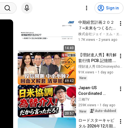
Sign in
中期経営計画２０２
７~未来をつくるた
めの変革と挑戦～
株式会社ジェイ・エム・エス -人と医療のあいだに・・・-
1.7K views
•
2 years ago
14:40
【理財達人秀】8月解
套行情 PCB.記憶體.
散熱雙招留強！多晶
理財達人秀 EBCmoneyshow
矽關稅+禁令 矽晶
91K views
•
1 day ago
圓.CPO得利？4萬5先
New
49:42
收成 下週更有本錢大
Japan-US 
膽？｜李兆華、鍾國
Coordinated 
忠、黃豐凱、翁士峻
Currency 
三橋TV
2026.08.07【電視完
Intervention 
259K views
•
1 day ago
整版】
Executed! The 
Auto-dubbed
New
20:57
Market Cannot 
ロードスターキャピ
Defeat a Sovereign 
タル 2026年12月期
Currenc...