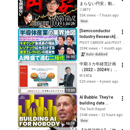
まらない円安」動画
の間違いを徹底的に
三橋TV
訂正します。
55K views
•
7 hours ago
New
1:04:29
[Semiconductor 
Industry Research] 
Top 30 Sales 
PIVOT CAREER and PIVOT 公式チャンネル
Ranking / Reasons 
259K views
•
1 month ago
for Kioxia's Rapid 
Auto-dubbed
36:00
Growth / Will...
中期３カ年経営計画
（2022～2024年）
Sustainable Growth 
IR EAT&
2024
520 views
•
4 years ago
10:00
AI Bubble: They’re 
building data 
centers for nobody | 
The Tech Report
Ed Zitron
234K views
•
22 hours ago
New
46:26