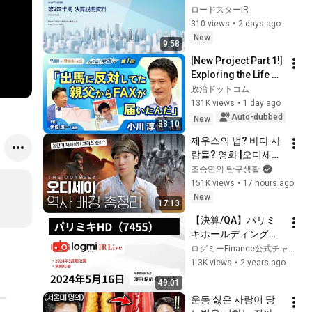
第2四半期決算説明会
ロードスターIR
310 views
•
2 days ago
New
9:58
[New Project Part 1!] 
Exploring the Life of 
Representative 
政治ドットコム
Junya Ogawa: 
131K views
•
1 day ago
Despair on his 3rd 
Auto-dubbed
New
38:10
day as...
제우스의 법? 바다 사
람들? 영화 [오디세이]
에 숨겨진 역사 배경 
조승연의 탐구생활
총정리
151K views
•
17 hours ago
New
17:13
【決算/QA】パリミ
キホールディングス
（7455）
ログミーFinance公式チャンネル
1.3K views
•
2 years ago
49:01
운동 싫은 사람이 당