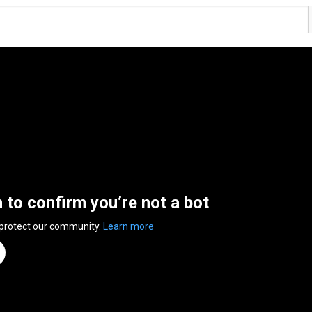
n to confirm you’re not a bot
 protect our community.
Learn more