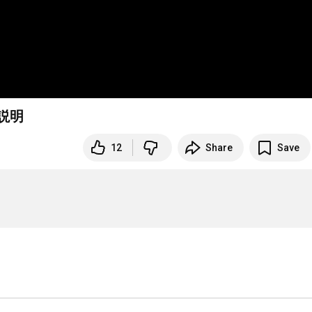
説明
12
Share
Save