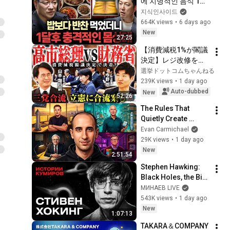
에 치명적인 음식 1위
ㅣ지식인초대석
지식인사이드
EP.155 (이승훈 교수 
664K views
•
6 days ago
1부)
New
27:25
【消費減税1%が閣議
決定】レジ改修を巡
る攻防と自民党内の
選挙ドットコムちゃんねる
激しい葛藤／中道・
239K views
•
1 day ago
立憲・公明の3党合流
Auto-dubbed
New
52:26
構想に浮上した「第4
The Rules That 
の選択肢」とは？
Quietly Create 
【今野忍×山本期日
Millionaires
Evan Carmichael
前】｜選挙ドットコ
29K views
•
1 day ago
ム
New
2:51:54
Stephen Hawking: 
Black Holes, the Big 
Bang, and the End of 
МИНАЕВ LIVE
the Universe / Idol 
543K views
•
1 day ago
Stories / MINAEV
New
1:07:13
TAKARA＆COMPANY 