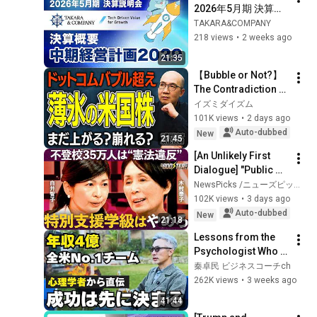
2026年5月期 決算説
明会/中期経営計画
TAKARA&COMPANY
2029
218 views
•
2 weeks ago
21:35
【Bubble or Not?】
The Contradiction 
US Stockholders 
イズミダイズム
Need to Know Right 
101K views
•
2 days ago
Now | A Thorough 
Auto-dubbed
New
21:45
Investigati...
[An Unlikely First 
Dialogue] "Public 
School vs. Free 
NewsPicks /ニューズピックス
School": Opposing 
102K views
•
3 days ago
Reformers Clash / 
Auto-dubbed
New
21:18
Strategi...
Lessons from the 
Psychologist Who 
Built a #1 Team in 
秦卓民 ビジネスコーチch
the US: Why 
262K views
•
3 weeks ago
Successful People 
41:44
Are Convinced ...