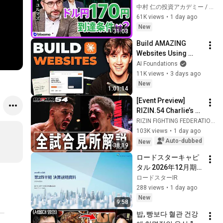
合、日米金融政策の
中村 仁の投資アカデミー / ブルーモ証券
行方は?ドル円170円
61K views
•
1 day ago
の条件と金利上昇局
New
31:03
面の投資戦略
Build AMAZING 
Websites Using 
Claude Code! (Full 
AI Foundations
Guide)
11K views
•
3 days ago
New
1:01:14
[Event Preview] 
RIZIN.54 Charlie’s 
Guide | Kleber Koike 
RIZIN FIGHTING FEDERATION
vs. Kyoshin Akimoto 
103K views
•
1 day ago
and More
Auto-dubbed
New
38:19
ロードスターキャピ
タル 2026年12月期
第2四半期決算説明会
ロードスターIR
288 views
•
1 day ago
New
9:58
밥, 빵보다 혈관 건강