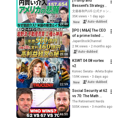
[Trump and 
Bessent's Strategy] 
Coordinated 
文藝春秋PLUS 公式チャンネル
Intervention Leading 
35K views
•
1 day ago
to a Stronger Yen | 
Auto-dubbed
New
29:46
Can the Weak ...
[IPO | M&A] The CEO 
of a prime listed 
company is buying 
JapanStockChannel
up buildings in 
2.9K views
•
2 months ago
Ginza | Mr. Iwano, 
Auto-dubbed
25:08
CEO of...
KSWT 04 08 vortex 
v2
Koniec Świata - Arleta Bojke
159K views
•
3 days ago
Auto-dubbed
New
22:59
Social Security at 62 
vs 70: The Math 
Everyone Gets 
The Retirement Nerds
Wrong
505K views
•
3 months ago
46:50