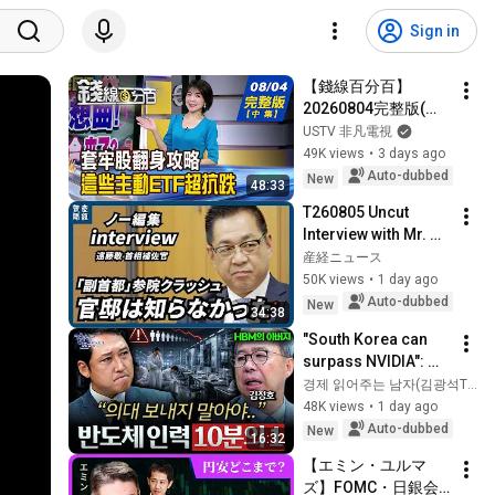
Sign in
【錢線百分百】
20260804完整版(中
集)《買在山頂要急賣
USTV 非凡電視
嗎?套牢股翻身攻略! 
49K views
•
3 days ago
跌深股要V轉了嗎? 
Auto-dubbed
New
48:33
揭!熱門股買賣攻略》
T260805 Uncut 
│非凡財經新聞│
Interview with Mr. 
Endo
産経ニュース
50K views
•
1 day ago
Auto-dubbed
New
34:38
"South Korea can 
surpass NVIDIA": 
The 10-Year AI & 
경제 읽어주는 남자(김광석TV)
Semiconductor 
48K views
•
1 day ago
Showdown | Let's 
Auto-dubbed
New
16:32
Debate with Gye...
【エミン・ユルマ
ズ】FOMC・日銀会