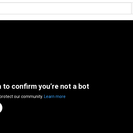
n to confirm you’re not a bot
 protect our community.
Learn more