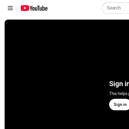
Sign i
This helps
Sign in