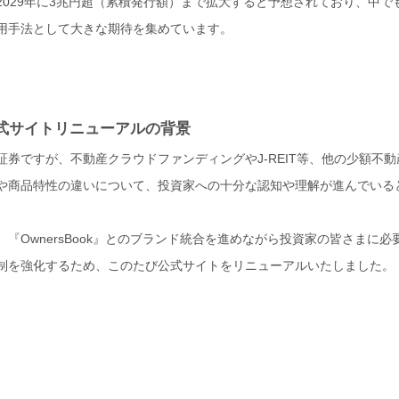
2029年に3兆円超（累積発行額）まで拡大すると予想されており、中で
用手法として大きな期待を集めています。
』公式サイトリニューアルの背景
券ですが、不動産クラウドファンディングやJ-REIT等、他の少額不
や商品特性の違いについて、投資家への十分な認知や理解が進んでいる
『OwnersBook』とのブランド統合を進めながら投資家の皆さまに
制を強化するため、このたび公式サイトをリニューアルいたしました。