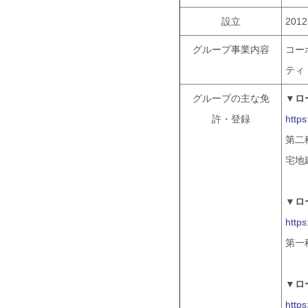
設立
201
グループ事業内容
コー
ティ
グループの主な免
▼ロ
許・登録
https
第二
宅地建
▼ロ
https
第一
▼ロ
https