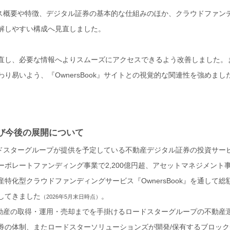
サービス概要や特徴、デジタル証券の基本的な仕組みのほか、クラウドファ
解しやすい構成へ見直しました。
直し、必要な情報へよりスムーズにアクセスできるよう改善しました。
り易いよう、『OwnersBook』サイトとの視覚的な関連性を強めまし
』及び今後の展開について
、ロードスターグループが提供を予定している不動産デジタル証券の投資サー
ポレートファンディング事業で2,200億円超、アセットマネジメント事業
特化型クラウドファンディングサービス『OwnersBook』を通して総
してきました
。
（2026年5月末日時点）
は、不動産の取得・運用・売却までを手掛けるロードスターグループの不動
券の体制、またロードスターソリューションズが開発/保有するブロッ