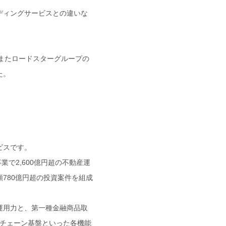
ンディングサービスとの違いな
またロードスターグループの
た。
ビスです。
で2,600億円超の不動産運
額780億円超の投資案件を組成
産運用力と、第一種金融商品取
クチェーン基盤といった各機能