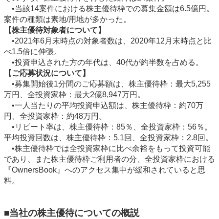
•当該14案件における株主優待枠での募集金額は6.5億円。
案件の種類は素地/用地が多かった。
【株主優待対象者について】
•2021年6月末時点の対象者数は、2020年12月末時点と比
べ1.5倍に伸張。
•投資申込された方の年代は、40代が約半数を占める。
【ご応募状況について】
•募集開始後1分間のご応募額は、株主優待枠：最大5,255
万円、全投資家枠：最大2億8,947万円。
•一人当たりの平均投資申込額は、株主優待枠：約70万
円、全投資家枠：約48万円。
•リピート率は、株主優待枠：85％、全投資家枠：56％。
平均投資回数は、株主優待枠：5.1回、全投資家枠：2.8回。
•株主優待枠では全投資家枠に比べ余裕をもって投資可能
であり、また株主優待枠ご利用者の分、全投資家枠における
『OwnersBook』へのアクセス集中が緩和されていると思
料。
■当社の株主優待についての概説