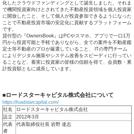
化したクラウドファンディングとして誕生しました。それま
で機関投資家向けとされてきた不動産投資領域を個人投資家
に開放したこと、そして個人が投資参加できるようになった
ことで不動産投資市場の安定化に貢献するプラットフォーム
です。
貸付型の『OwnersBook』はPCやスマホ、アプリで一口1万
円から投資可能と手軽でありながら、全ての案件を不動産鑑
定士等不動産のプロが厳選していること、 ITの専門チーム
によりデジタル施策やシステム改善をスピーディに行ってい
ることなど、着実に投資家の皆様の信頼を得て、会員数・累
計投資額ともに成長しています。
■ロードスターキャピタル株式会社について
https://loadstarcapital.com/
社名
ロードスターキャピタル株式会社
設立
2012年3月
代表
代表取締役社長 岩野 達志
者