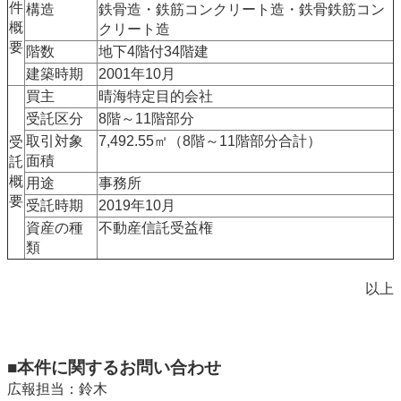
件
構造
鉄骨造・鉄筋コンクリート造・鉄骨鉄筋コン
概
クリート造
要
階数
地下4階付34階建
建築時期
2001年10月
買主
晴海特定目的会社
受託区分
8階～11階部分
取引対象
7,492.55㎡（8階～11階部分合計）
受
面積
託
概
用途
事務所
要
受託時期
2019年10月
資産の種
不動産信託受益権
類
以上
■本件に関するお問い合わせ
広報担当：鈴木