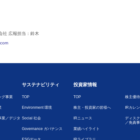
会社 広報担当：鈴木
l.com
サステナビリティ
投資家情報
ング事業
TOP
TOP
株主優待
業
Environment 環境
株主・投資家の皆様へ
IRカレ
事業／デジタ
Social 社会
IRニュース
ディスク
／免責事
Governance ガバナンス
業績ハイライト
ESGデータ
IRライブラリ