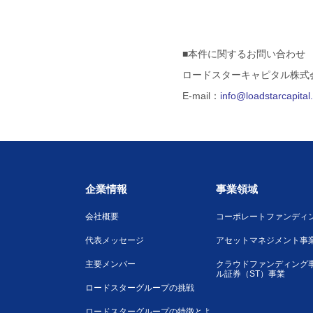
■本件に関するお問い合わせ
ロードスターキャピタル株式
E-mail：
info@loadstarcapita
企業情報
事業領域
会社概要
コーポレートファンディ
代表メッセージ
アセットマネジメント事
主要メンバー
クラウドファンディング
ル証券（ST）事業
ロードスターグループの挑戦
ロードスターグループの特徴とよ