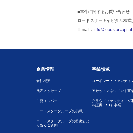
■本件に関するお問い合わせ
ロードスターキャピタル株式
E-mail：
info@loadstarcapita
企業情報
事業領域
会社概要
コーポレートファンディ
代表メッセージ
アセットマネジメント事
主要メンバー
クラウドファンディング
ル証券（ST）事業
ロードスターグループの挑戦
ロードスターグループの特徴とよ
くあるご質問