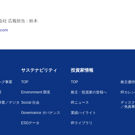
会社 広報担当：鈴木
l.com
サステナビリティ
投資家情報
ング事業
TOP
TOP
株主優待
業
Environment 環境
株主・投資家の皆様へ
IRカレ
事業／デジタ
Social 社会
IRニュース
ディスク
／免責事
Governance ガバナンス
業績ハイライト
ESGデータ
IRライブラリ