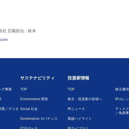
会社 広報担当：鈴木
l.com
サステナビリティ
投資家情報
ング事業
TOP
TOP
株主優待
業
Environment 環境
株主・投資家の皆様へ
IRカレ
事業／デジタ
Social 社会
IRニュース
ディスク
／免責事
Governance ガバナンス
業績ハイライト
ESGデータ
IRライブラリ