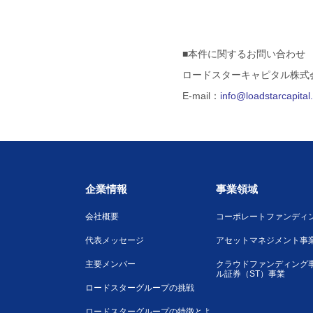
■本件に関するお問い合わせ
ロードスターキャピタル株式
E-mail：
info@loadstarcapita
企業情報
事業領域
会社概要
コーポレートファンディ
代表メッセージ
アセットマネジメント事
主要メンバー
クラウドファンディング
ル証券（ST）事業
ロードスターグループの挑戦
ロードスターグループの特徴とよ