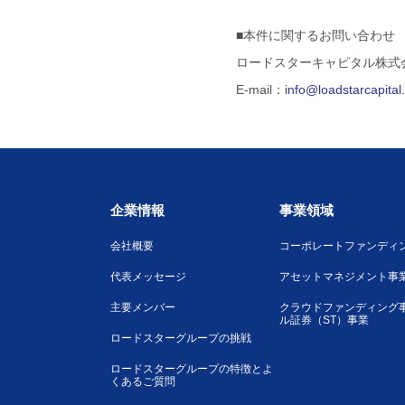
■本件に関するお問い合わせ
ロードスターキャピタル株式
E-mail：
info@loadstarcapita
企業情報
事業領域
会社概要
コーポレートファンディ
代表メッセージ
アセットマネジメント事
主要メンバー
クラウドファンディング
ル証券（ST）事業
ロードスターグループの挑戦
ロードスターグループの特徴とよ
くあるご質問