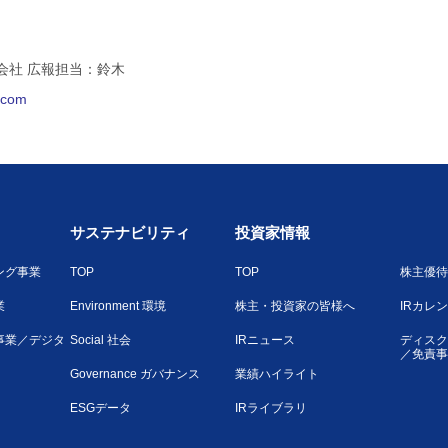
会社 広報担当：鈴木
l.com
サステナビリティ
投資家情報
ング事業
TOP
TOP
株主優待
業
Environment 環境
株主・投資家の皆様へ
IRカレ
事業／デジタ
Social 社会
IRニュース
ディスク
／免責事
Governance ガバナンス
業績ハイライト
ESGデータ
IRライブラリ