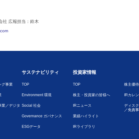
会社 広報担当：鈴木
l.com
サステナビリティ
投資家情報
ング事業
TOP
TOP
株主優待
業
Environment 環境
株主・投資家の皆様へ
IRカレ
事業／デジタ
Social 社会
IRニュース
ディスク
／免責事
Governance ガバナンス
業績ハイライト
ESGデータ
IRライブラリ