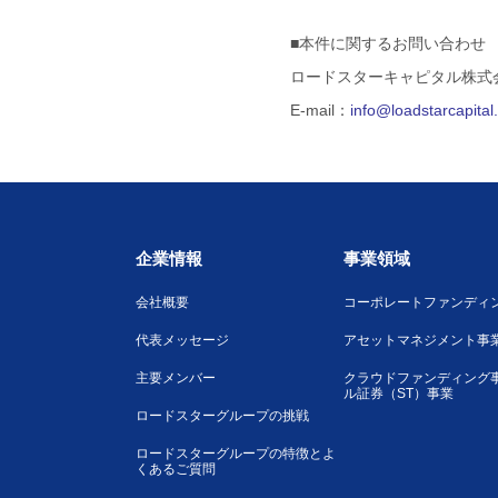
■本件に関するお問い合わせ
ロードスターキャピタル株式
E-mail：
info@loadstarcapita
企業情報
事業領域
会社概要
コーポレートファンディ
代表メッセージ
アセットマネジメント事
主要メンバー
クラウドファンディング
ル証券（ST）事業
ロードスターグループの挑戦
ロードスターグループの特徴とよ
くあるご質問