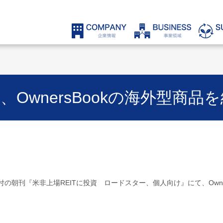
OwnersBookの海外型商
8日付の朝刊『米非上場REITに投資 ロードスター、個人向け』にて、Owne