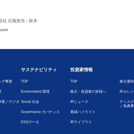
会社 広報担当：鈴木
l.com
サステナビリティ
投資家情報
ング事業
TOP
TOP
株主優待
業
Environment 環境
株主・投資家の皆様へ
IRカレ
事業／デジタ
Social 社会
IRニュース
ディスク
／免責事
Governance ガバナンス
業績ハイライト
ESGデータ
IRライブラリ