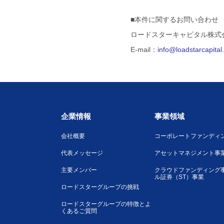
■本件に関するお問い合わせ
ロードスターキャピタル株式
E-mail：
info@loadstarcapita
企業情報
事業領域
会社概要
コーポレートファンディ
代表メッセージ
アセットマネジメント事
主要メンバー
クラウドファンディング
ル証券（ST）事業
ロードスターグループの挑戦
ロードスターグループの特徴とよ
くあるご質問