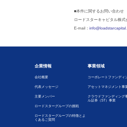
■本件に関するお問い合わせ
ロードスターキャピタル株式
E-mail：
info@loadstarcapita
企業情報
事業領域
会社概要
コーポレートファンディ
代表メッセージ
アセットマネジメント事
主要メンバー
クラウドファンディング
ル証券（ST）事業
ロードスターグループの挑戦
ロードスターグループの特徴とよ
くあるご質問