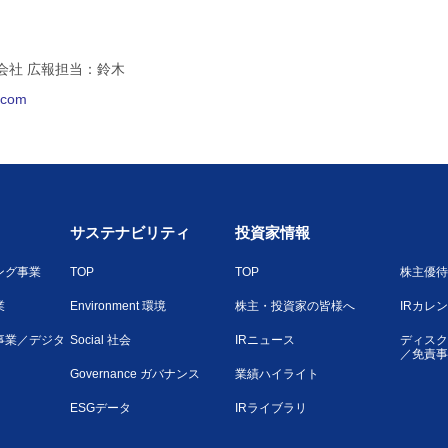
会社 広報担当：鈴木
l.com
サステナビリティ
投資家情報
ング事業
TOP
TOP
株主優待
業
Environment 環境
株主・投資家の皆様へ
IRカレ
事業／デジタ
Social 社会
IRニュース
ディスク
／免責事
Governance ガバナンス
業績ハイライト
ESGデータ
IRライブラリ