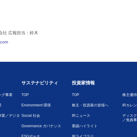
会社 広報担当：鈴木
l.com
サステナビリティ
投資家情報
ング事業
TOP
TOP
株主優待
業
Environment 環境
株主・投資家の皆様へ
IRカレ
事業／デジタ
Social 社会
IRニュース
ディスク
／免責事
Governance ガバナンス
業績ハイライト
ESGデータ
IRライブラリ