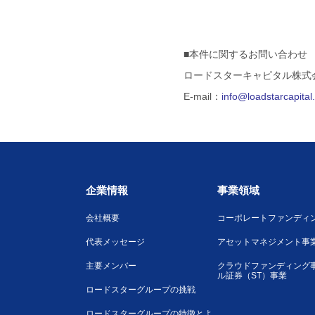
■本件に関するお問い合わせ
ロードスターキャピタル株式
E-mail：
info@loadstarcapita
企業情報
事業領域
会社概要
コーポレートファンディ
代表メッセージ
アセットマネジメント事
主要メンバー
クラウドファンディング
ル証券（ST）事業
ロードスターグループの挑戦
ロードスターグループの特徴とよ