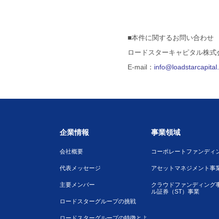
■本件に関するお問い合わせ
ロードスターキャピタル株式
E-mail：
info@loadstarcapita
企業情報
事業領域
会社概要
コーポレートファンディ
代表メッセージ
アセットマネジメント事
主要メンバー
クラウドファンディング
ル証券（ST）事業
ロードスターグループの挑戦
ロードスターグループの特徴とよ