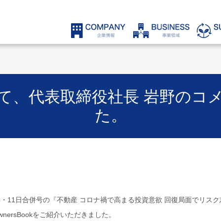
て、代表取締役社長 岩野のコ
た。
月4・11日合併号の『不動産 コロナ禍で高まる投資意欲 回復局面でリス
nersBookをご紹介いただきました。