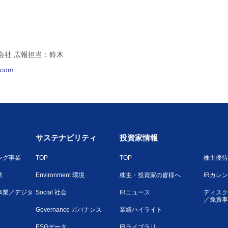
会社 広報担当：鈴木
l.com
サステナビリティ
投資家情報
ング事業
TOP
TOP
株主優待
業
Environment 環境
株主・投資家の皆様へ
IRカレ
事業／デジタ
Social 社会
IRニュース
ディスク
／免責事
Governance ガバナンス
業績ハイライト
ESGデータ
IRライブラリ