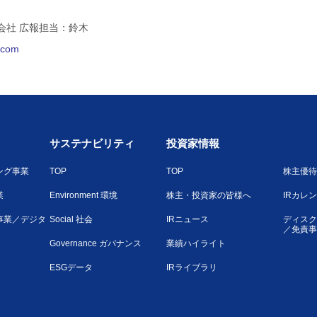
会社 広報担当：鈴木
l.com
サステナビリティ
投資家情報
ング事業
TOP
TOP
株主優待
業
Environment 環境
株主・投資家の皆様へ
IRカレ
事業／デジタ
Social 社会
IRニュース
ディスク
／免責事
Governance ガバナンス
業績ハイライト
ESGデータ
IRライブラリ